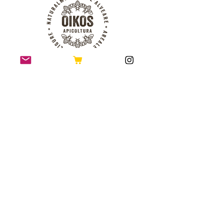
Beenessere è di proprietà
di Oikos Apicoltura di
Firriolo Germano
P.IVA
01250350111
Nr. REA: SP - 128649
Tutti i diritti Riservati
Contatti
Via Sampolo, 27