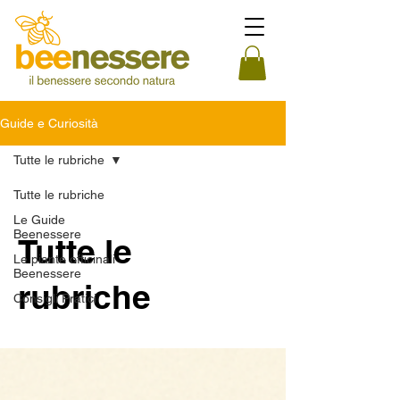
Guide e Curiosità
Tutte le rubriche
Tutte le rubriche
Le Guide
Beenessere
Tutte le
Le piante officinali
Beenessere
rubriche
Consigli Pratici