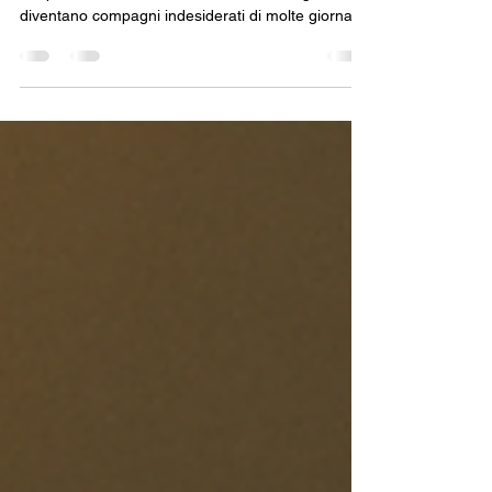
Quando arriva la stagione fredda o i primi sbalzi di
temperatura, tosse, raffreddore e mal di gola
diventano compagni indesiderati di molte giornate.
Ma quante volte abbiamo sentito “rimedi” o
convinzioni popolari che, in realtà, non sono
affatto vere? In questo articolo sfatiamo 10 falsi
miti molto comuni, per aiutarti a prenderti cura in
modo consapevole della tua salute e di quella
della tua famiglia. 1. “La tosse va sempre
bloccata” ❌ Falso. La tosse non è una malatti