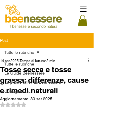
Post
Tutte le rubriche
14 set 2025
Tempo di lettura: 2 min
Tutte le rubriche
Tosse secca e tosse
Le Guide Beenessere
grassa: differenze, cause
Le piante officinali Beenessere
e rimedi naturali
Consigli Pratici
Aggiornamento:
30 set 2025
Valutazione NaN stelle su 5.