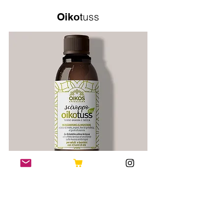
uss
Oiko
t
Uno sciroppo balsamico che unisce
,
e
miele biologico italiano
propoli
Una
piante officinali certificate bio
.
formula naturale ed efficace che