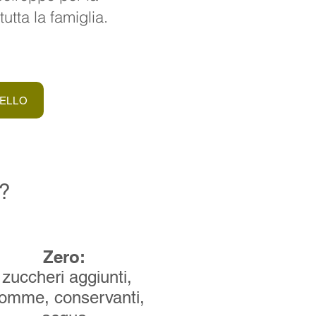
utta la famiglia.
ELLO
o?
Zero:
zuccheri aggiunti,
omme, conservanti,