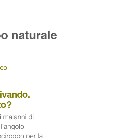
po naturale
co
rivando.
to?
 i malanni di
l’angolo.
sciroppo per la