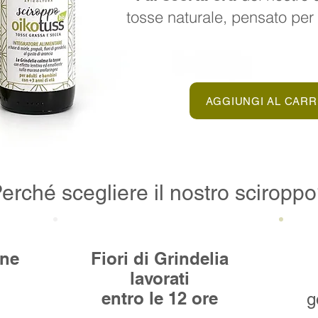
tosse naturale, pensato per t
AGGIUNGI AL CARR
erché scegliere il nostro sciropp
ene
Fiori di Grindelia
lavorati
entro le 12 ore
g