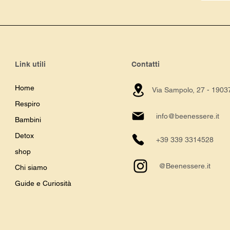
Link utili
Contatti
Home
Via Sampolo, 27 -
19037
Respiro
info@beenessere.it
Bambini
Detox
+39 339 3314528
shop
@Beenessere.it
Chi siamo
Guide e Curiosità